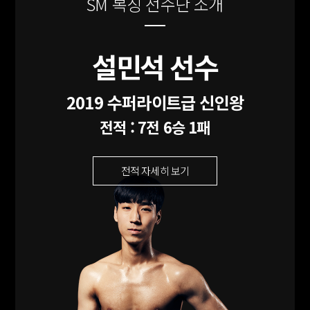
SM 복싱 선수단 소개
설민석 선수
유주안 선수
정태원 선수
양초록 선수
김의영 선수
김민성 선수
김주원 선수
이수민 선수
정성욱 선수
김동희 선수
강민준 선수
김교진 선수
김영수 선수
오홍식 선수
6전 2승 (1KO) 3패 1무
2019년도 전국신인선수권 대회 1위
전적 : 7전 3승(2KO) 3패 1무
2019 전국 우승권 대회 1위
2019 수퍼라이트급 신인왕
전적 : 4전 2승(1KO) 2패
2017 슈퍼페더급 신인왕
(-64)
전적 : 4전 3승(1KO) 1패
전적 : 7전 6승 1패
전적 자세히 보기
전적 자세히 보기
전적 자세히 보기
전적 자세히 보기
전적 자세히 보기
전적 자세히 보기
전적 자세히 보기
전적 자세히 보기