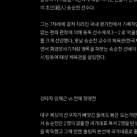
의 초인(超人) 송순천 선수다.
그는 7차례에 걸쳐 치러진 국내 평가전에서 기록적인 
없는 편파 판정에 의해 동독 선수에게 3ㅡ2 로 
를 크게 선양했다, 훗날 송순천 교수의 체육관(한
면서 화염방사기처럼 맹폭을 퍼붓는 송순천 선배의 
시 탑동에 태성 체육관을 설립한다.
강타자 임재근 vs 천재 정영찬
대구 복싱의 선구자가 빼앗긴 들에도 봄은 오는가란
서 송순천은 2명의 걸출한 국가대표 복서 2명을 탄
을 획득했고 그해 뮌헨 올림픽 본선에 국가대표로 