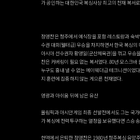
가 공인하는 대한민국 복싱사상 최고의 천재 복서로
정영찬은 청주에서 예식장을 포함 레스토랑과 숙박업
수권 대회(웰터급) 우승을 차지하면서 한국 복싱의 
아시아 선수권자 황영일(군산체육관)을 꺾고 우승을
찬은 커버링이 필요 없는 복서였다. 80년 모스크
누구도 흉내 낼 수 없는 메이웨더급 테크니션이었다. 복싱
지 훈련에 집중하지 않는 게으른 천재였다.
영광과 아쉬움 뒤에 남은 유산
올림픽과 아시안게임 최종 선발전에서도 그는 국가대
가 복싱에 전력투구하는 열정을 보유했다면 스승 송
현역에서 은퇴한 정영찬은 1980년 청주복싱 유망주