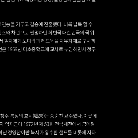
4연승을 거두고 결승에 진출했다. 비록 납득 할 수
량원조와 차관으로 연명하던 최빈국 대한민국의 국위
석에서 필자에게 보디웍과 헤드웍을 자유자재로 구사하
은 1969년 미호중학교에 교사로 부임하면서 청주
청주 복싱의 효시(嚆矢)는 송순천 교수였다. 이곳에
 임재근이 1972년 제 53회 전국체전에서 금메달
밀려난 정영찬이란 복서가 홍수환 챔프를 비롯해 자타