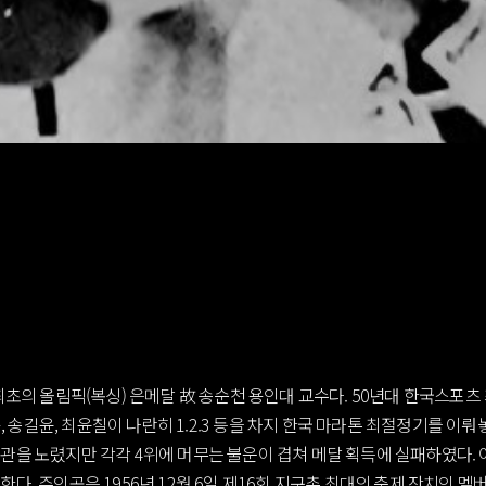
최초의 올림픽(복싱) 은메달 故 송순천 용인대 교수다. 50년대 한국스포
, 송길윤, 최윤칠이 나란히 1.2.3 등을 차지 한국 마라톤 최절정기를 이뤄놓
관을 노렸지만 각각 4위에 머무는 불운이 겹쳐 메달 획득에 실패하였다. 
. 주인공은 1956년 12월 6일 제16회 지구촌 최대의 축제 잔치인 멜