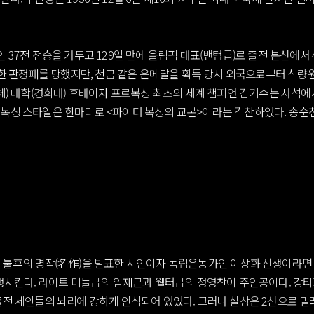
37전 전승을 거두고 129일 만에 올림픽 대표(밴텀급)로 출전 본선에서 
억울한 판정패를 당했지만, 천금 같은 은메달을 획득 당시 외국으로부터 식
국체) 대학(경희대) 후배이자 프로복싱 최초의 세계 챔피언 김기수는 사
복싱 스타일은 한마디로 <파이터 복싱의 교본>이라는 격찬하였다. 송순천
 불후의 명작(名作)을 발표한 시인이자 독립운동가인 이상화 선생이라면 
생시킨다. 라이트 미들급의 임재근과 웰터급의 정영찬이 주인공이다. 강타자
출전 세인들의 뇌리에 강하게 인식되어 있었다. 그러나 실상은 2선으로 